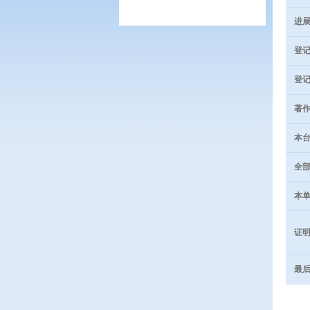
进展
登记
登记
著作
本台
全部
本单
证明
最后