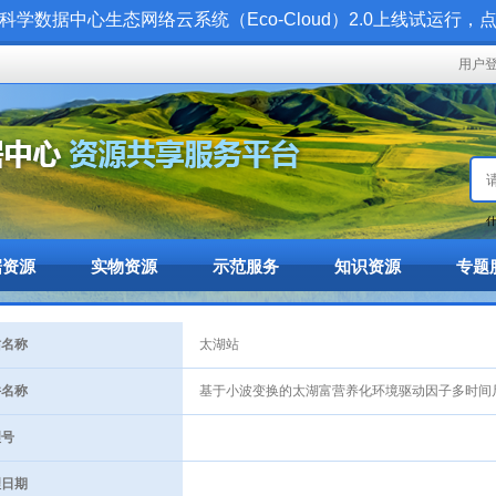
科学数据中心生态网络云系统（Eco-Cloud）2.0上线试运行，
用户
什
据资源
实物资源
示范服务
知识资源
专题
名称
太湖站
名称
基于小波变换的太湖富营养化环境驱动因子多时间尺度
号
日期