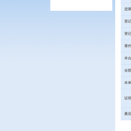
进展
登记
登记
著作
本台
全部
本单
证明
最后