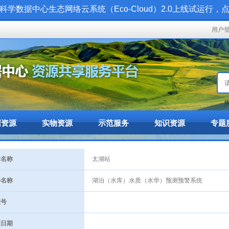
科学数据中心生态网络云系统（Eco-Cloud）2.0上线试运行，
用户
什
据资源
实物资源
示范服务
知识资源
专题
名称
太湖站
名称
湖泊（水库）水质（水华）预测预警系统
号
日期