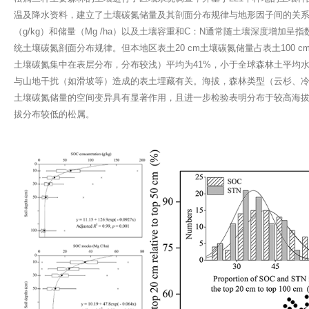
温及降水资料，建立了土壤碳氮储量及其剖面分布规律与地形因子间的关
（g/kg）和储量（Mg /ha）以及土壤容重和C：N通常随土壤深度增加
统土壤碳氮剖面分布规律。但本地区表土20 cm土壤碳氮储量占表土100 
土壤碳氮集中在表层分布，分布较浅）平均为41%，小于全球森林土平均
与山地干扰（如滑坡等）造成的表土埋藏有关。海拔，森林类型（云杉、冷
土壤碳氮储量的空间变异具有显著作用，且进一步检验表明分布于较高海
拔分布较低的松属。