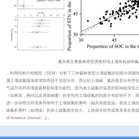
藏东南主要森林类型调查样地土壤有机碳和氮
利用结构方程模型（SEM）分析了三种森林类型土壤碳氮的剖面分异随
属土壤碳氮随海拔增加而趋于浅层分布，而云杉土壤碳、氮的垂直分布变
气温升高对高海拔森林影响更为剧烈，因为表土碳氮对温度的影响较深层
（如树高，胸径以及凋落物量）的变化对土壤碳氮的剖面分布影响不大，
进一步说明当环境条件有利于土壤碳氮积累时（如高海拔低温）表层土壤
碳氮积累时（如增温）则表土碳氮损失较大。上述相关研究成果发表在美国土壤学协会杂
of America Journal》上。