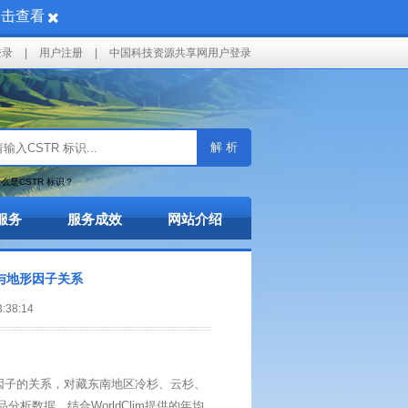
点击查看
登录
|
用户注册
|
中国科技资源共享网用户登录
解 析
么是CSTR 标识？
服务
服务成效
网站介绍
与地形因子关系
38:14
因子的关系，对藏东南地区冷杉、云杉、
析数据，结合WorldClim提供的年均