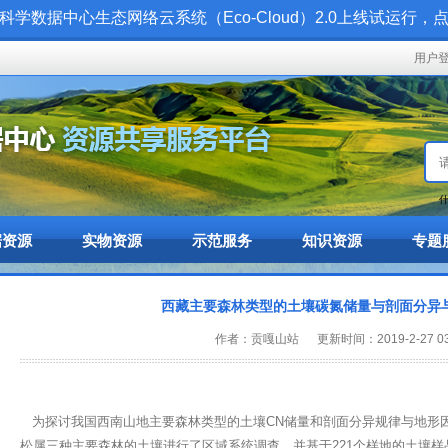
科学数据中心生态网络云系统（Eco-Cloud）2.0上线试运行，
用户
什
据资源
实物资源
示范服务
知识资源
专题
西藏主要森林类型的土壤碳氮储量与剖面分异
作者：贡嘎山站 更新时间：2019-2-27 03:
为探讨我国西南山地主要森林类型的土壤CN储量和剖面分异规律与地形
松属三种主要森林的土壤进行了区域系统调查，并基于221个样地的土壤样品分