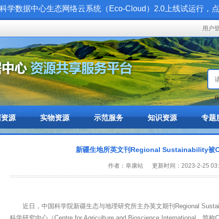
科学数据中心生态网络云系统（Eco-Cloud）2.0上线试运行，
用户
什
据资源
实物资源
示范服务
知识资源
专题
新疆生地所英文刊Regional Sustainabilit
作者：阜康站 更新时间：2023-2-25 03:2
近日，中国科学院新疆生态与地理研究所主办英文期刊Regional Sustai
科学研究中心（Centre for Agriculture and Bioscience International，简称