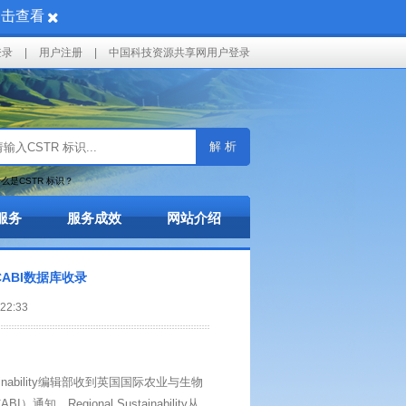
点击查看
登录
|
用户注册
|
中国科技资源共享网用户登录
解 析
么是CSTR 标识？
服务
服务成效
网站介绍
y被CABI数据库收录
2:33
nability编辑部收到英国国际农业与生物
CABI）通知，Regional Sustainability从