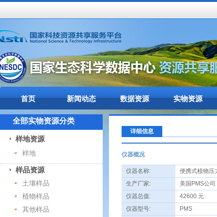
首页
新闻动态
数据资源
实物资源
全部实物资源分类
详细信息
样地资源
样地
仪器概况
样品资源
仪器名称:
便携式植物压
土壤样品
生产厂家:
美国PMS公司
植物样品
仪器总值:
42600 元
其他样品
仪器型号:
PMS