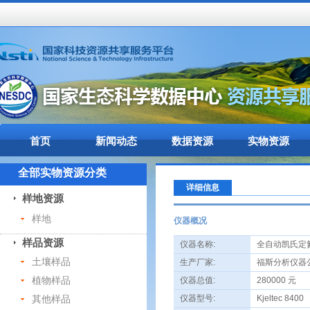
首页
新闻动态
数据资源
实物资源
全部实物资源分类
详细信息
样地资源
样地
仪器概况
样品资源
仪器名称:
全自动凯氏定
土壤样品
生产厂家:
福斯分析仪器
植物样品
仪器总值:
280000 元
其他样品
仪器型号:
Kjeltec 8400