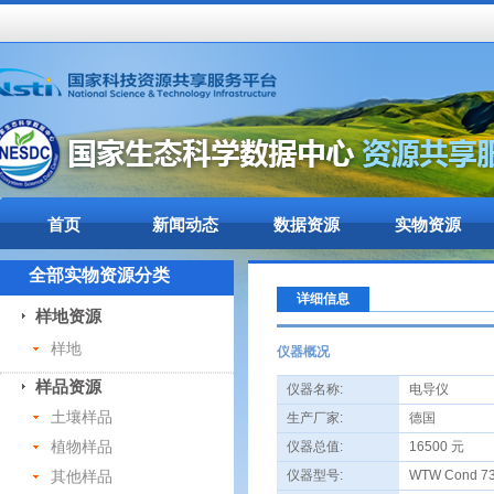
首页
新闻动态
数据资源
实物资源
全部实物资源分类
详细信息
样地资源
样地
仪器概况
样品资源
仪器名称:
电导仪
土壤样品
生产厂家:
德国
植物样品
仪器总值:
16500 元
其他样品
仪器型号:
WTW Cond 7