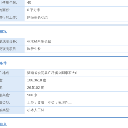
使用年限:
40
面积:
0 平方米
行的工作:
胸径生长动态
概况
观测设备:
树木径向生长仪
观测项目:
胸径生长
条件
地点:
湖南省会同县广坪镇么哨李家大山
:
106.3618 度
:
26.5102 度
高度:
500 米
类型:
土类：黄壤；亚类：黄壤性土
类型:
杉木人工林
信息