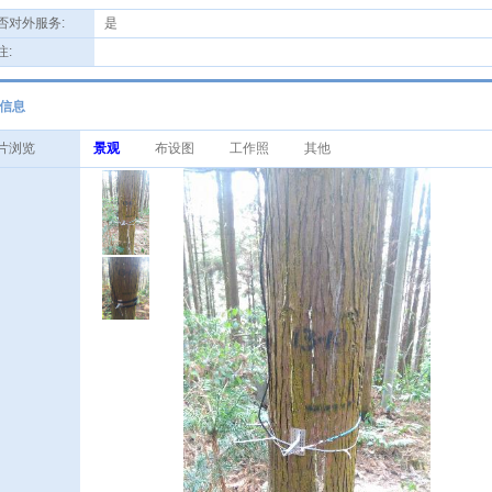
对外服务:
是
:
信息
片浏览
景观
布设图
工作照
其他