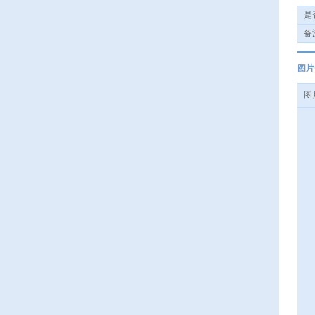
是否
备注
图片
图