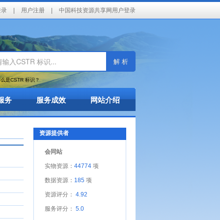
登录
|
用户注册
|
中国科技资源共享网用户登录
解 析
么是CSTR 标识？
服务
服务成效
网站介绍
资源提供者
会同站
实物资源：
44774
项
数据资源：
185
项
资源评分：
4.92
服务评分：
5.0