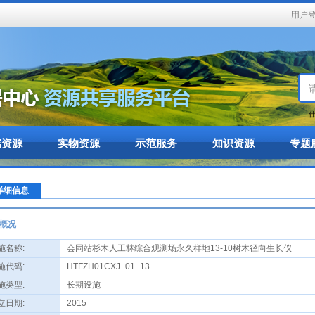
用户
什
据资源
实物资源
示范服务
知识资源
专题
详细信息
概况
名称:
会同站杉木人工林综合观测场永久样地13-10树木径向生长仪
代码:
HTFZH01CXJ_01_13
类型:
长期设施
日期:
2015