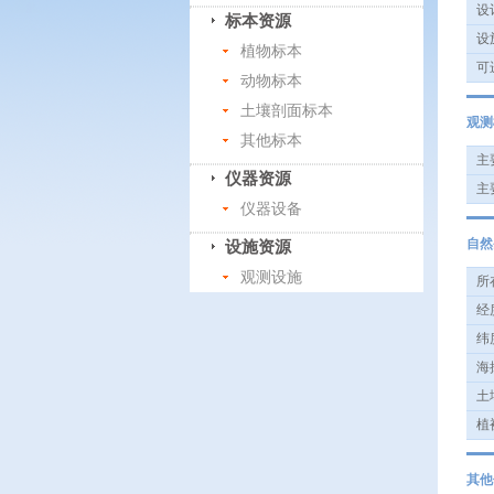
设计
标本资源
设施
植物标本
可进
动物标本
土壤剖面标本
观测
其他标本
主要
仪器资源
主要
仪器设备
自然
设施资源
观测设施
所在
经度
纬度
海拔
土壤
植被
其他