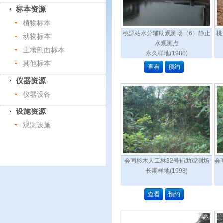
标本资源
植物标本
桃源站水分辅助观测场（6）静止
桃
动物标本
水观测点
土壤剖面标本
永久样地(1980)
其他标本
查看
预约
仪器资源
仪器设备
设施资源
观测设施
会同杉木人工林32号辅助观测场
会
长期样地(1998)
查看
预约