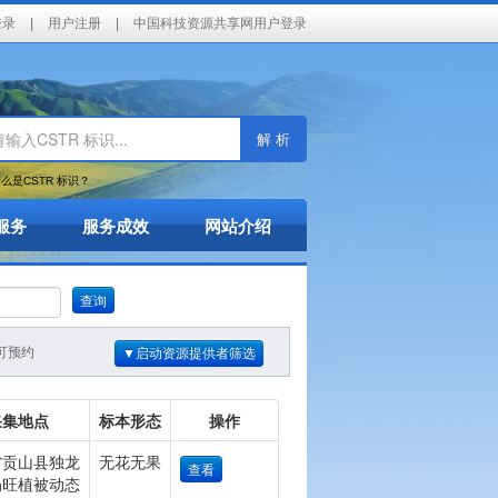
登录
|
用户注册
|
中国科技资源共享网用户登录
解 析
么是CSTR 标识？
服务
服务成效
网站介绍
查询
可预约
▼启动资源提供者筛选
采集地点
标本形态
操作
省贡山县独龙
无花无果
查看
奶旺植被动态