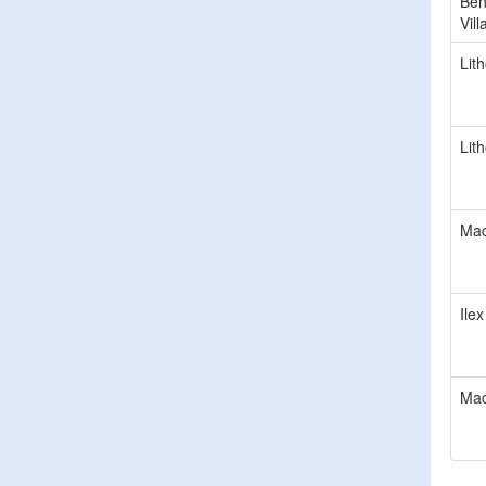
Ben
Vill
Lit
Lit
Mac
Ile
Mac