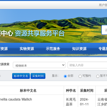
用户
什
据资源
实物资源
示范服务
知识资源
专题
资源搜索
：
显示 :
全部
可预约
暂不
标本中文名
采集时间
标本中文名
种学名
采集时间
ellia caudata Wallich
长尾毛
2024-
云南
蕊茶
01-11
江乡