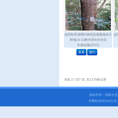
会同站常绿阔叶林综合观测场永久
会
样地14-11树木径向生长仪
长期设施(2015)
查看
预约
当前 2 / 107 页, 共1279条记录
版权所有：国家生
本网站支持Firefox3