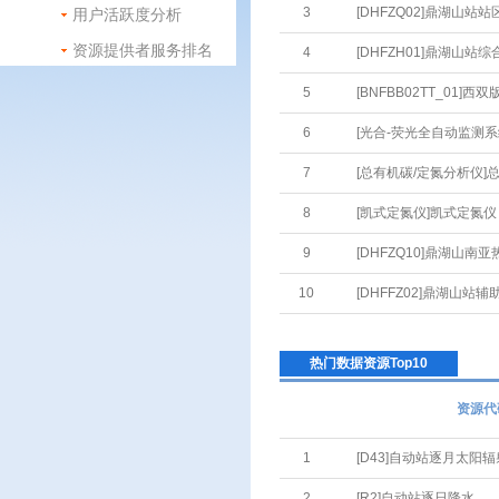
3
[DHFZQ02]鼎湖山
用户活跃度分析
资源提供者服务排名
4
[DHFZH01]鼎湖山站
5
[BNFBB02TT_01
6
[光合-荧光全自动监测
7
[总有机碳/定氮分析仪]
8
[凯式定氮仪]凯式定氮仪
9
[DHFZQ10]鼎湖山
10
[DHFFZ02]鼎湖山站
热门数据资源Top10
资源代
1
[D43]自动站逐月太阳
2
[R2]自动站逐日降水