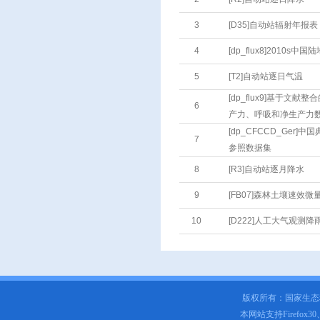
3
[D35]自动站辐射年报表
4
[dp_flux8]2010
5
[T2]自动站逐日气温
[dp_flux9]基于文
6
产力、呼吸和净生产力
[dp_CFCCD_Ger
7
参照数据集
8
[R3]自动站逐月降水
9
[FB07]森林土壤速效微
10
[D222]人工大气观测
版权所有：国家生
本网站支持Firefox3