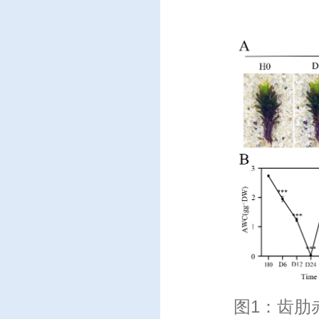
图1：齿肋