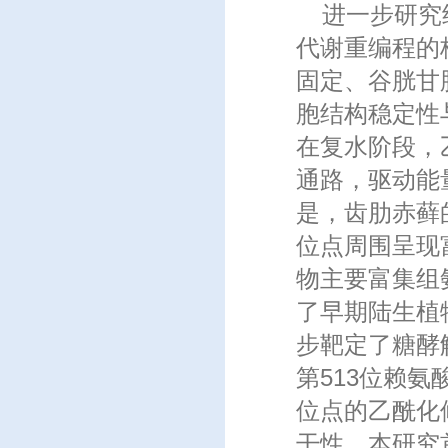
进一步研究
代谢重编程的
固定、谷胱甘
胞结构稳定性
在复水阶段，
通路，驱动能
是，齿肋赤藓
位点周围呈现
物主要富集组
了早期陆生植
步靶定了糖酵
第513位赖
位点的乙酰化
干性，本研究