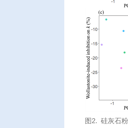
图
2.
硅灰石