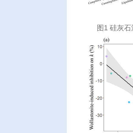
图
1
硅灰石